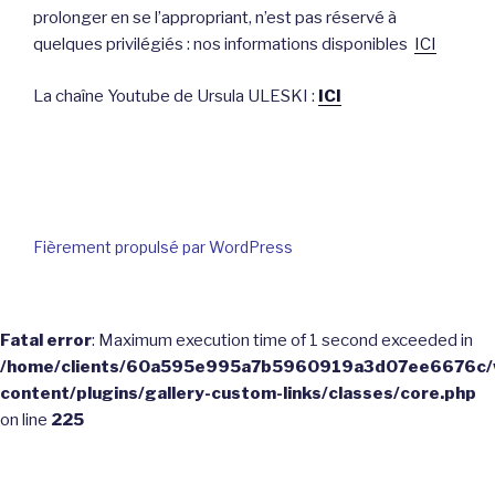
prolonger en se l’appropriant, n’est pas réservé à
quelques privilégiés : nos informations disponibles
ICI
La chaîne Youtube de Ursula ULESKI :
ICI
Fièrement propulsé par WordPress
Fatal error
: Maximum execution time of 1 second exceeded in
/home/clients/60a595e995a7b5960919a3d07ee6676c/
content/plugins/gallery-custom-links/classes/core.php
on line
225