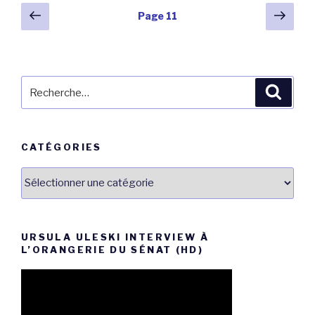
Navigation
Page
Pag
Page
11
précédente
suiv
des
articles
Recherche
Reche
pour
:
CATÉGORIES
Catégories
URSULA ULESKI INTERVIEW À
L’ORANGERIE DU SÉNAT (HD)