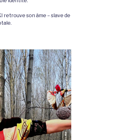
le identité.
etrouve son âme – slave de
ession totale.