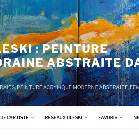
ESKI : PEINTURE
RAINE ABSTRAITE D
AITS, PEINTURE ACRYLIQUE MODERNE ABSTRAITE, FE
DE L’ARTISTE
RESEAUX ULESKI
FAVORIS
N