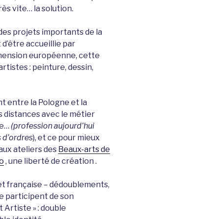
ès vite… la solution.
projets importants de la
d’être accueillie par
dimension européenne, cette
tistes : peinture, dessin,
t entre la Pologne et la
s distances avec le métier
me…
(profession aujourd’hui
 d’ordres
), et ce pour mieux
 aux ateliers des
Bea
ux-arts de
o
, une liberté de création .
rançaise – dédoublements,
le participent de son
Artiste » : double