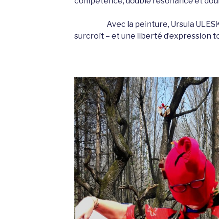
compétence, double résonance et doub
Avec la peinture, Ursula ULESKI r
surcroît – et une liberté d’expr