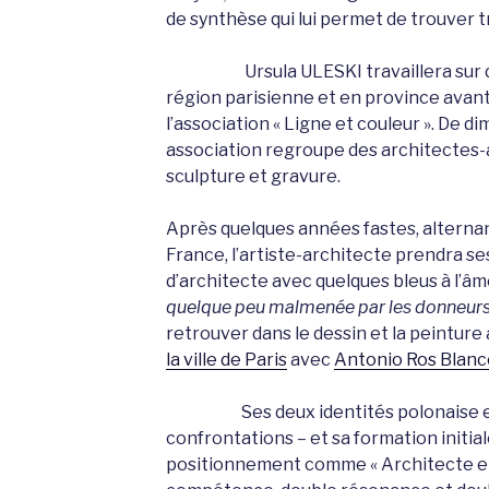
de synthèse qui lui permet de trouver tr
Ursula ULESKI travaillera sur des 
région parisienne et en province avant 
l’association « Ligne et couleur ». De 
association regroupe des architectes-ar
sculpture et gravure.
Après quelques années fastes, alternan
France, l’artiste-architecte prendra se
d’architecte avec quelques bleus à l’â
quelque peu malmenée par les donneurs
retrouver dans le dessin et la peinture
la ville de Paris
avec
Antonio Ros Blanc
Ses deux identités polonaise et f
confrontations – et sa formation initia
positionnement comme « Architecte et 