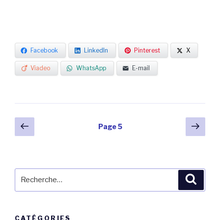
Facebook
LinkedIn
Pinterest
X
Viadeo
WhatsApp
E-mail
Navigation
Page
Pag
Page
5
précédente
suiv
des
articles
Recherche
Reche
pour
:
CATÉGORIES